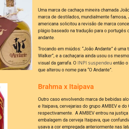
Uma marca de cachaça mineira chamada João
marca de destilados, mundialmente famosa, 
americana solicitou a revisão de marca conc
plágio baseado na tradução para o portugês da
andante.
Trocando em miúdos: “João Andante” é uma tr
Walker”, e a cachaçaria ainda usou os mesm
INPI suspendeu
visual da garrafa. O
então o 
que alterou o nome para “O Andante”.
Brahma x Itaipava
Outro caso envolvendo marca de bebidas alco
e Itaipava, cervejarias do grupo AMBEV e do 
respectivamente. A AMBEV entrou na justiça 
embalagem da cerveja Itaipava, que confundi
usava a cor empregada anteriormente nas lat