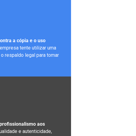
ontra a cópia e o uso
 empresa tente utilizar uma
o respaldo legal para tomar
o
profissionalismo aos
alidade e autenticidade,