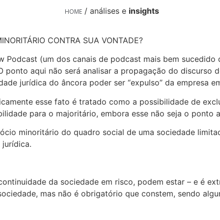
/ análises e
insights
HOME
MINORITÁRIO CONTRA SUA VONTADE?
w Podcast (um dos canais de podcast mais bem sucedido d
 O ponto aqui não será analisar a propagação do discurso d
lidade jurídica do âncora poder ser “expulso” da empresa e
dicamente esse fato é tratado como a possibilidade de excl
ilidade para o majoritário, embora esse não seja o ponto 
ócio minoritário do quadro social de uma sociedade limita
jurídica.
 continuidade da sociedade em risco, podem estar – e é e
 sociedade, mas não é obrigatório que constem, sendo algu