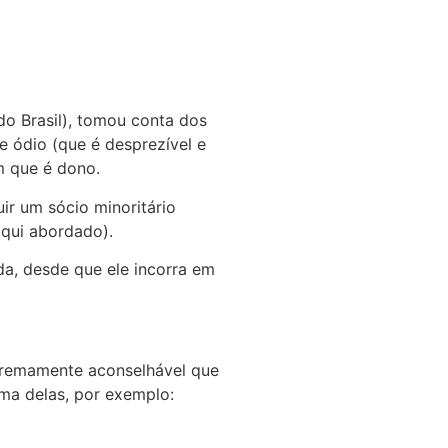
o Brasil), tomou conta dos
e ódio (que é desprezível e
m que é dono.
uir um sócio minoritário
aqui abordado).
da, desde que ele incorra em
xtremamente aconselhável que
ma delas, por exemplo: