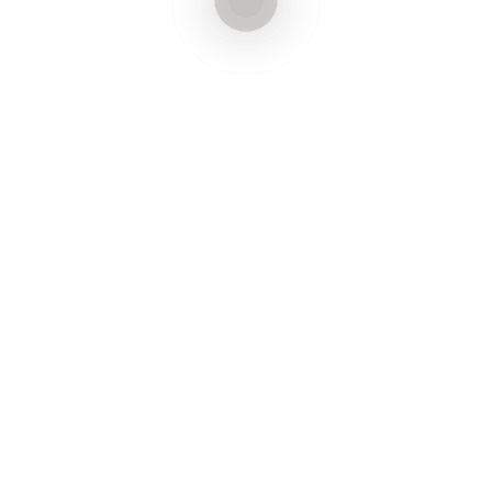
ATENTAR AO PRAZO:
25 DE
MAIO DE 2025
Com a nova NR-01 entrando em vigor em 28 de maio
de 2025, as empresas precisam
adaptar seus
Programas de Gerenciamento de Riscos às