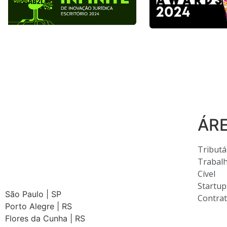
ÁR
Tributá
Trabalh
Cível
Startup
São Paulo | SP
Contra
Porto Alegre | RS
Flores da Cunha | RS