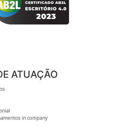
DE ATUAÇÃO
os
onial
inamentos in company